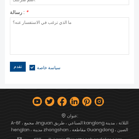
*
رسالة :
تقدم
سياسة خاصة
عنوان:
A-6F ، مجمع Jinguan الصناعي ، طريق kanglong الثلاثة ، مدينة
henglan ، مدينة zhongshan ، مقاطعة Guangdong ، الصين