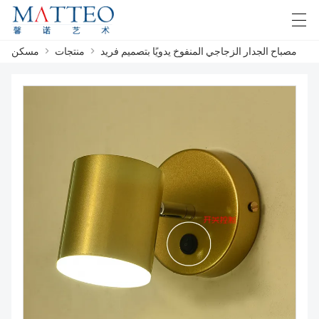
مصباح الجدار الزجاجي المنفوخ يدويًا بتصميم فريد
>
منتجات
>
مسكن
F
Español
English
Deutsch
العربية
مسكن
قضية
معلومات عنا
منتجات
تحميل
اتصل بنا