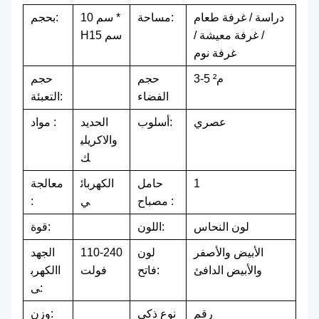
دراسة / غرفة طعام
مساحة:
10 سم *
بحجم:
/ غرفة معيشة /
H15 سم
غرفة نوم
3-5 م²
حجم
حجم
الفضاء
التعبئة:
عصري
أسلوب:
الحديد
مواد :
والاكريلي
ك
1
حامل
الكهربائ
معالجة
مصباح :
ي
:
لون النحاس
اللون:
قوة:
الأبيض والأصفر
لون
110-240
الجهد
والأبيض الدافئ
فاتح:
فولت
االكهرب
ى:
رقم
نوع ذكي
وزن: