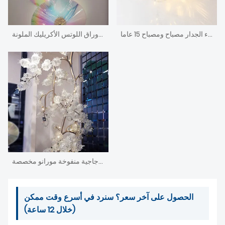
أزياء الجدار مصباح ومصباح 15 عاما
ثريا غرفة المعيشة بأوراق اللوتس الأكريليك الملونة
فنادق من فئة الخمس نجوم كبيرة أشجار فواكه زجاجية منفوخة مورانو مخصصة
الحصول على آخر سعر؟ سنرد في أسرع وقت ممكن
(خلال 12 ساعة)