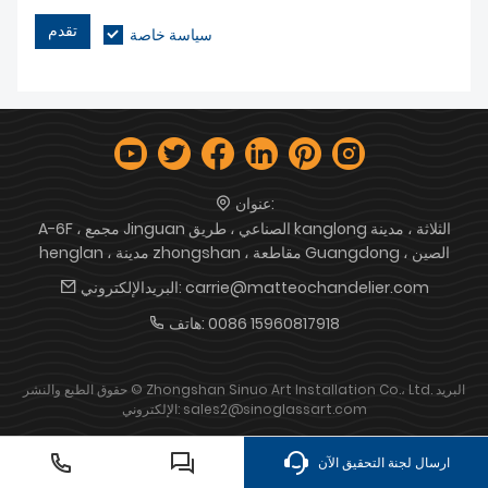
تقدم
سياسة خاصة
عنوان:
A-6F ، مجمع Jinguan الصناعي ، طريق kanglong الثلاثة ، مدينة
henglan ، مدينة zhongshan ، مقاطعة Guangdong ، الصين
carrie@matteochandelier.com
البريدالإلكتروني:
0086 15960817918
هاتف:
حقوق الطبع والنشر © Zhongshan Sinuo Art Installation Co.، Ltd. البريد
الإلكتروني: sales2@sinoglassart.com
ارسال لجنة التحقيق الآن