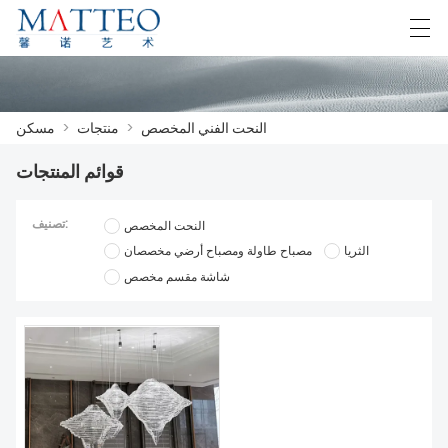
F
Español
English
Deutsch
العربية
النحت الفني المخصص
>
منتجات
>
مسكن
قوائم المنتجات
مسكن
تصنيف:
النحت المخصص
قضية
الثريا
مصباح طاولة ومصباح أرضي مخصصان
شاشة مقسم مخصص
معلومات عنا
منتجات
تحميل
اتصل بنا