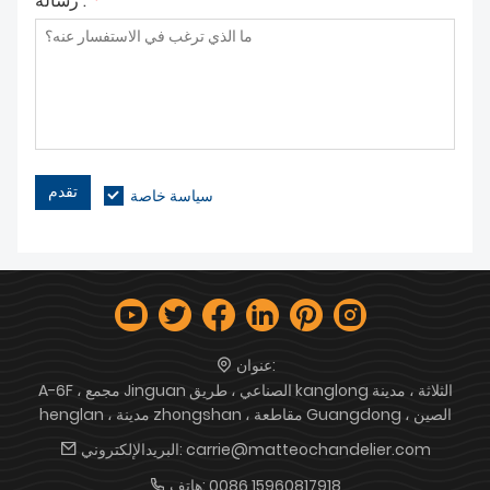
*
رسالة :
تقدم
سياسة خاصة
عنوان:
A-6F ، مجمع Jinguan الصناعي ، طريق kanglong الثلاثة ، مدينة
henglan ، مدينة zhongshan ، مقاطعة Guangdong ، الصين
carrie@matteochandelier.com
البريدالإلكتروني:
0086 15960817918
هاتف: