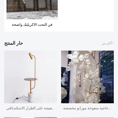
فن النحت الاكريليك واضحة
حار المنتج
أكثر من >
فنادق من فئة الخمس نجوم كبيرة أشجار فواكه زجاجية منفوخة مورانو مخصصة
مصباح أرضي لغرفة المعيشة على الطراز الاسكندنافي