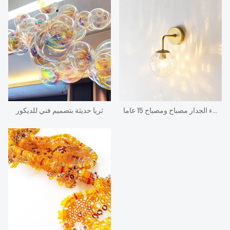
أزياء الجدار مصباح ومصباح 15 عاما
ثريا حديثة بتصميم فني للديكور