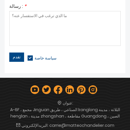
*
رسالة :
تقدم
سياسة خاصة
عنوان:
A-6F ، مجمع Jinguan الصناعي ، طريق kanglong الثلاثة ، مدينة
henglan ، مدينة zhongshan ، مقاطعة Guangdong ، الصين
carrie@matteochandelier.com
البريدالإلكتروني: