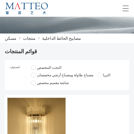
F
Español
English
Deutsch
العربية
مصابيح الحائط الداخلية
>
منتجات
>
مسكن
قوائم المنتجات
مسكن
تصنيف:
النحت المخصص
قضية
الثريا
مصباح طاولة ومصباح أرضي مخصصان
شاشة مقسم مخصص
معلومات عنا
منتجات
تحميل
اتصل بنا