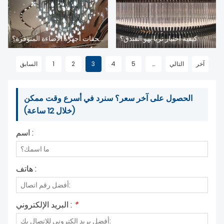
كيفية اختيار ثريا بهو الفندق؟
ما هي ملحقات أجهزة الإضاءة المتوفرة؟
آخر
التالي
...
5
4
3
2
1
السابق
الحصول على آخر سعر؟ سنرد في أسرع وقت ممكن
(خلال 12 ساعة)
اسم :
هاتف :
*
البريد الإلكتروني :